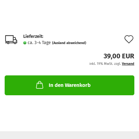
Lieferzeit:
A
ca. 3-4 Tage
(Ausland abweichend)
d
39,00 EUR
M
inkl. 19% MwSt. zzgl.
Versand
In den Warenkorb