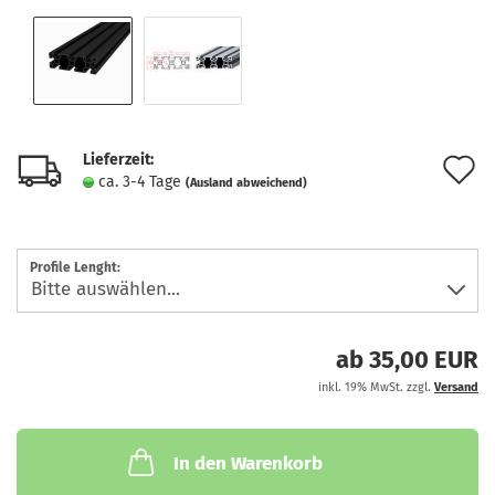
Lieferzeit:
A
ca. 3-4 Tage
(Ausland abweichend)
d
M
Profile Lenght:
ab 35,00 EUR
inkl. 19% MwSt. zzgl.
Versand
In den Warenkorb