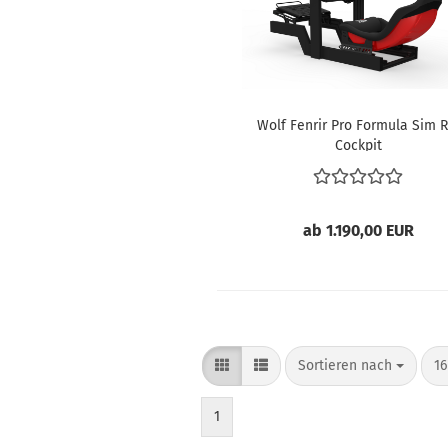
Wolf Fenrir Pro Formula Sim R
Cockpit
ab 1.190,00 EUR
Sortieren nach
pr
Sortieren nach
16
1