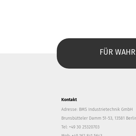
FÜR WAHRE
Kontakt
Adresse: BMS Industrietechnik GmbH
Brunsbütteler Damm 51-53, 13581 Berli
Tel: +49 30 25320703
Mob: +49 162 841 5643