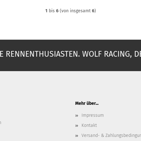
1
bis
6
(von insgesamt
6
)
 RENNENTHUSIASTEN. WOLF RACING, D
Mehr über...
Impressum
n
Kontakt
Versand- & Zahlungsbedingu