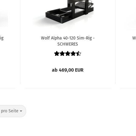
ig
Wolf Alpha 40-120 Sim-Rig -
W
SCHWERES
ab 469,00 EUR
o Seite
 pro Seite