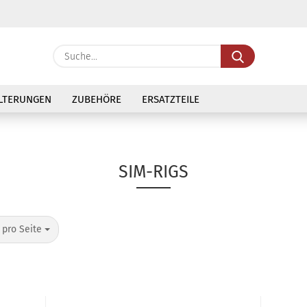
Sprache ausw
Suche...
E
Lieferland
LTERUNGEN
ZUBEHÖRE
ERSATZTEILE
P
SIM-RIGS
Kon
o Seite
Pas
 pro Seite